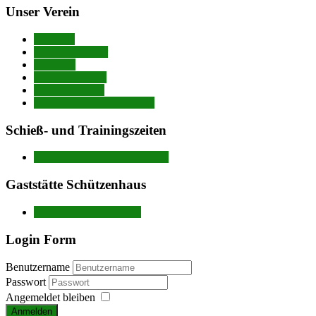
Unser Verein
Über uns
Ansprechpartner
Adressen
Mitgliedbeiträge
Unsere Satzung
Aufnahmeantrag (DSGVo)
Schieß- und Trainingszeiten
Trainingszeiten nach Disziplin
Gaststätte Schützenhaus
Gaststätte Schützenhaus
Login Form
Benutzername
Passwort
Angemeldet bleiben
Anmelden