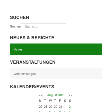
SUCHEN
Suchen
NEUES & BERICHTE
Neues
VERANSTALTUNGEN
Veranstaltungen
KALENDER/EVENTS
«
<
August
2026
>
»
M
T
W
T
F
S
S
27
28
29
30
31
1
2