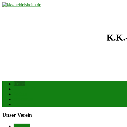
K.K.
Home
KONTAKT
Suchen
Impressum
Datenschutz
Unser Verein
Über uns