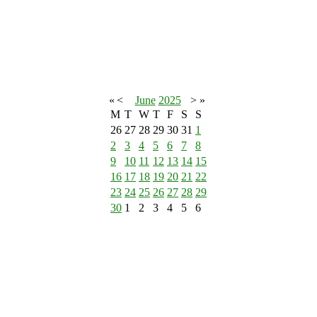
«
<
June
2025
>
»
M
T
W
T
F
S
S
26
27
28
29
30
31
1
2
3
4
5
6
7
8
9
10
11
12
13
14
15
16
17
18
19
20
21
22
23
24
25
26
27
28
29
30
1
2
3
4
5
6