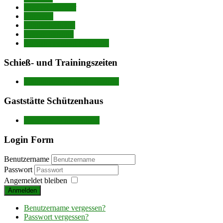
Ansprechpartner
Adressen
Mitgliedbeiträge
Unsere Satzung
Aufnahmeantrag (DSGVo)
Schieß- und Trainingszeiten
Trainingszeiten nach Disziplin
Gaststätte Schützenhaus
Gaststätte Schützenhaus
Login Form
Benutzername
Passwort
Angemeldet bleiben
Anmelden
Benutzername vergessen?
Passwort vergessen?