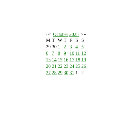
«
<
October
2025
>
»
M
T
W
T
F
S
S
29
30
1
2
3
4
5
6
7
8
9
10
11
12
13
14
15
16
17
18
19
20
21
22
23
24
25
26
27
28
29
30
31
1
2