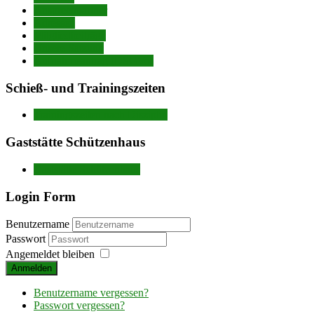
Ansprechpartner
Adressen
Mitgliedbeiträge
Unsere Satzung
Aufnahmeantrag (DSGVo)
Schieß- und Trainingszeiten
Trainingszeiten nach Disziplin
Gaststätte Schützenhaus
Gaststätte Schützenhaus
Login Form
Benutzername
Passwort
Angemeldet bleiben
Anmelden
Benutzername vergessen?
Passwort vergessen?