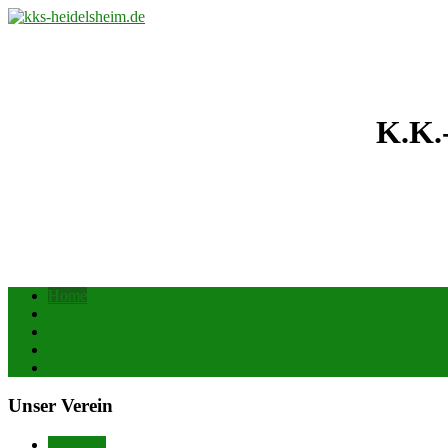
K.K.
Home
KONTAKT
Suchen
Impressum
Datenschutz
Unser Verein
Über uns