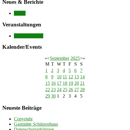
Neues & Berichte
Neues
Veranstaltungen
Veranstaltungen
Kalender/Events
«
<
September
2025
>
»
M
T
W
T
F
S
S
1
2
3
4
5
6
7
8
9
10
11
12
13
14
15
16
17
18
19
20
21
22
23
24
25
26
27
28
29
30
1
2
3
4
5
Neueste Beiträge
Copyright
Gaststätte Schützenhaus
Datenschutzerklärung