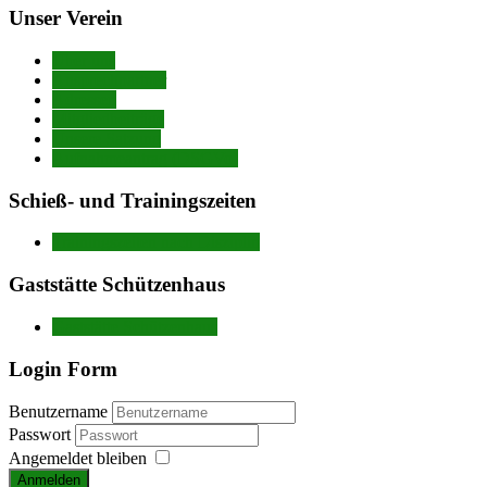
Unser Verein
Über uns
Ansprechpartner
Adressen
Mitgliedbeiträge
Unsere Satzung
Aufnahmeantrag (DSGVo)
Schieß- und Trainingszeiten
Trainingszeiten nach Disziplin
Gaststätte Schützenhaus
Gaststätte Schützenhaus
Login Form
Benutzername
Passwort
Angemeldet bleiben
Anmelden