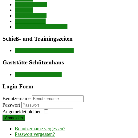
Ansprechpartner
Adressen
Mitgliedbeiträge
Unsere Satzung
Aufnahmeantrag (DSGVo)
Schieß- und Trainingszeiten
Trainingszeiten nach Disziplin
Gaststätte Schützenhaus
Gaststätte Schützenhaus
Login Form
Benutzername
Passwort
Angemeldet bleiben
Anmelden
Benutzername vergessen?
Passwort vergessen?