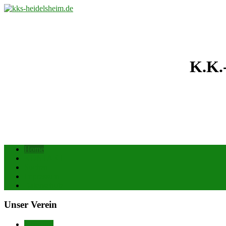
K.K.
Home
KONTAKT
Suchen
Impressum
Datenschutz
Unser Verein
Über uns