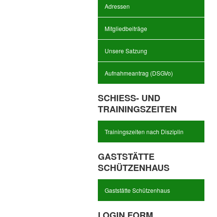
Adressen
Mitgliedbeiträge
Unsere Satzung
Aufnahmeantrag (DSGVo)
SCHIESS- UND T
RAININGSZEITEN
Trainingszeiten nach Disziplin
GASTSTÄTTE
SCHÜTZENHAUS
Gaststätte Schützenhaus
LOGIN FORM