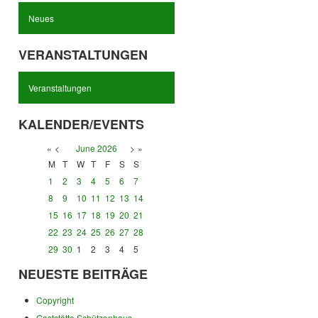
Neues
VERANSTALTUNGEN
Veranstaltungen
KALENDER/EVENTS
«
<
June
2026
>
»
M
T
W
T
F
S
S
1
2
3
4
5
6
7
8
9
10
11
12
13
14
15
16
17
18
19
20
21
22
23
24
25
26
27
28
29
30
1
2
3
4
5
NEUESTE BEITRÄGE
Copyright
Gaststätte Schützenhaus