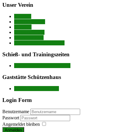
Unser Verein
Über uns
Ansprechpartner
Adressen
Mitgliedbeiträge
Unsere Satzung
Aufnahmeantrag (DSGVo)
Schieß- und Trainingszeiten
Trainingszeiten nach Disziplin
Gaststätte Schützenhaus
Gaststätte Schützenhaus
Login Form
Benutzername
Passwort
Angemeldet bleiben
Anmelden