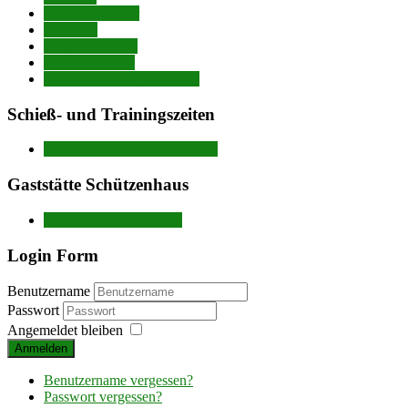
Ansprechpartner
Adressen
Mitgliedbeiträge
Unsere Satzung
Aufnahmeantrag (DSGVo)
Schieß- und Trainingszeiten
Trainingszeiten nach Disziplin
Gaststätte Schützenhaus
Gaststätte Schützenhaus
Login Form
Benutzername
Passwort
Angemeldet bleiben
Anmelden
Benutzername vergessen?
Passwort vergessen?