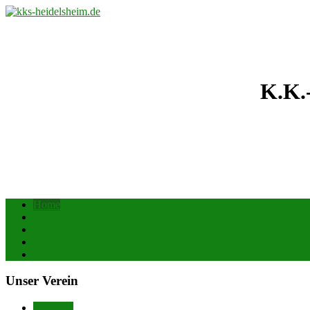
K.K.
Home
KONTAKT
Suchen
Impressum
Datenschutz
Unser Verein
Über uns