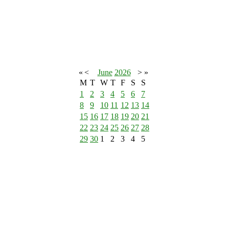
«
<
June
2026
>
»
M
T
W
T
F
S
S
1
2
3
4
5
6
7
8
9
10
11
12
13
14
15
16
17
18
19
20
21
22
23
24
25
26
27
28
29
30
1
2
3
4
5